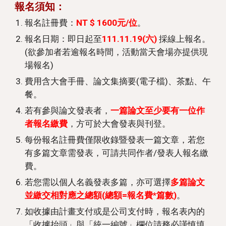
報名須知：
報名註冊費：
NT $ 1600元/位
。 
報名日期：即日起至
111.11.19(六) 
採線上報名。
(欲參加者若逾報名時間，活動當天會場亦提供現
場報名) 
費用含大會手冊、論文集摘要(電子檔)、茶點、午
餐。
若有參與論文發表者，
一篇論文至少要有一位作
者報名繳費
，方可於大會發表與刊登。
每份報名註冊費僅限收錄暨發表一篇文章，若您
有多篇文章需發表，可請共同作者/發表人報名繳
費。
若您需以個人名義發表多篇，亦可選擇
多篇論文
並繳交相對應之總額(總額=報名費*篇數)
。 
如收據由計畫支付或是公司支付時，報名表內的
「收據抬頭」與「統一編號」欄位請務必謹慎填