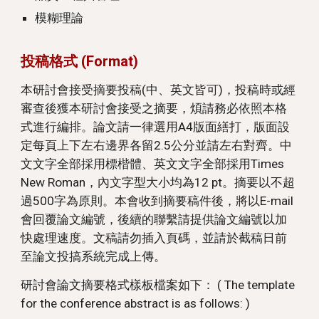
模糊理論
投稿格式 (Format)
本研討會接受摘要投稿(中、英文皆可)，投稿時或經
審查後獲本研討會接受之摘要，煩請務必依照本格
式進行編排。論文請一律選用A4版面繕打，版面設
定每頁上下左右邊界各留2.5公分並請左右對齊。中
文文字全部採用標楷體、英文文字全部採用Times
New Roman，內文字型大小均為12 pt。摘要以不超
過500字為原則。本會收到摘要稿件後，將以E-mail
會回覆論文編號，後續的聯繫請提供論文編號以加
快處理速度。文稿請勿插入頁碼，並請於截稿日前
至論文投搞系統完成上傳。
研討會論文摘要格式樣板檔案如下： ( The template
for the conference abstract is as follows: )